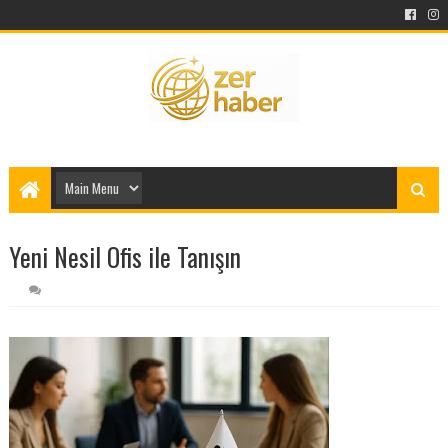
Yeni Nesil Ofis ile Tanışın