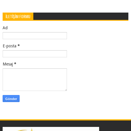
İLETİŞİM FORMU
Ad
E-posta
*
Mesaj
*